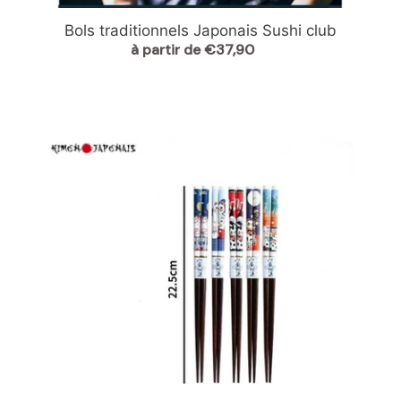
Bols traditionnels Japonais Sushi club
à partir de €37,90
Prix
normal
Baguettes
Japonaises
Maneki
Neko