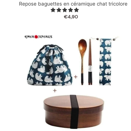
Repose baguettes en céramique chat tricolore
€4,90
Prix
normal
Bento
Bois
Akio