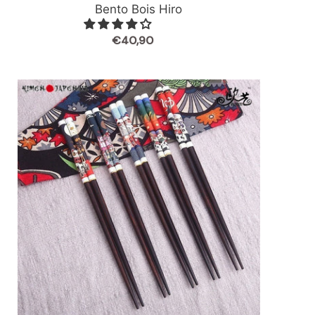
Bento Bois Hiro
€40,90
Prix
normal
Baguettes
Japonaises
Couleurs
du
Japon