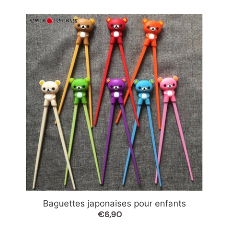
Baguettes
japonaises
pour
enfants
Baguettes japonaises pour enfants
€6,90
Prix
normal