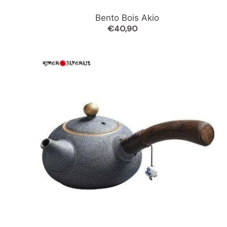
Bento Bois Akio
€40,90
Prix
normal
Théière
Japonaise
Chiya