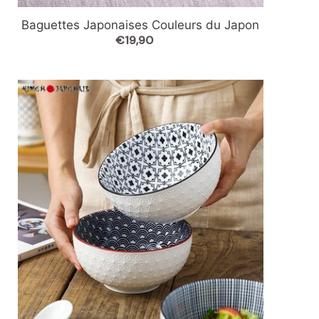
Baguettes Japonaises Couleurs du Japon
€19,90
Prix
normal
Bols
Japonais
Poke
Céramique
Blanche