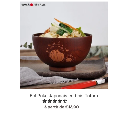
Bol
Poke
Japonais
en
bois
Totoro
Bol Poke Japonais en bois Totoro
à partir de €13,90
Prix
normal