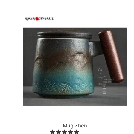
normal
Mug
Zhen
Mug Zhen