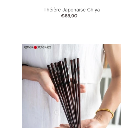
Théière Japonaise Chiya
€65,90
Prix
normal
Lot
de
5
baguettes
Japonaises
Abe