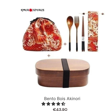
Bento
Bois
Akinori
Bento Bois Akinori
€43,90
Prix