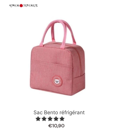
Sac
Bento
réfrigérant
Sac Bento réfrigérant
€10,90
Prix
normal