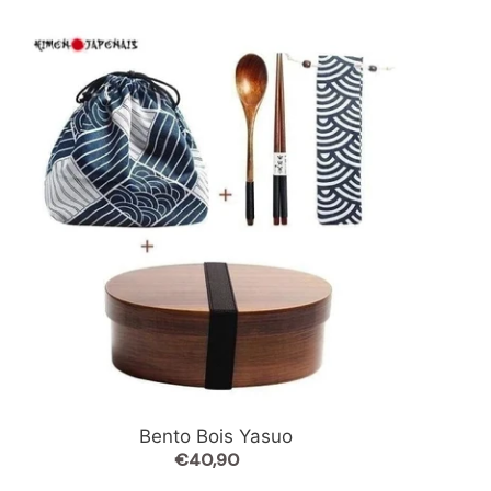
Bento
Bois
Yasuo
Bento Bois Yasuo
€40,90
Prix
normal