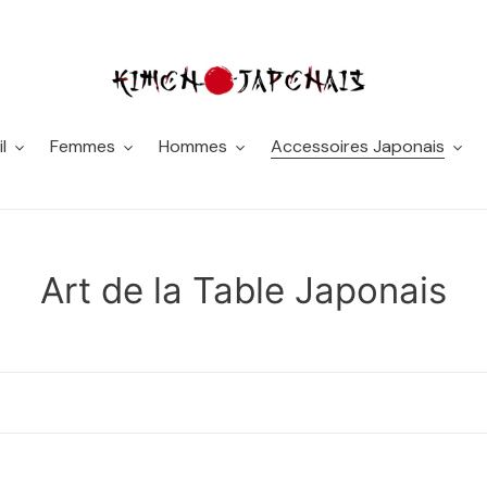
l
Femmes
Hommes
Accessoires Japonais
C
Art de la Table Japonais
o
l
l
e