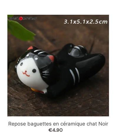
Repose
baguettes
en
céramique
chat
Noir
Repose baguettes en céramique chat Noir
€4,90
Prix