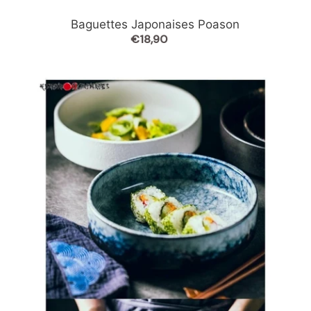
Baguettes Japonaises Poason
€18,90
Prix
normal
Bols
traditionnels
Japonais
Sushi
club