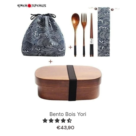
c
Bento
Bois
t
Yori
i
o
n
:
Bento Bois Yori
€43,90
Prix
normal