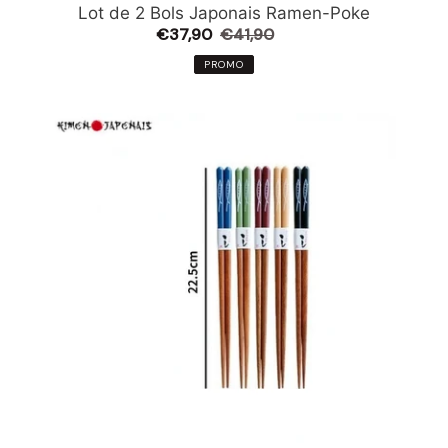
Lot de 2 Bols Japonais Ramen-Poke
Prix
€37,90
€41,90
Prix
réduit
normal
PROMO
Baguettes
Japonaises
Poason