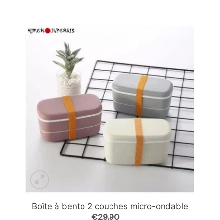
Boîte
à
bento
2
couches
micro-
ondable
Boîte à bento 2 couches micro-ondable
€29,90
Prix