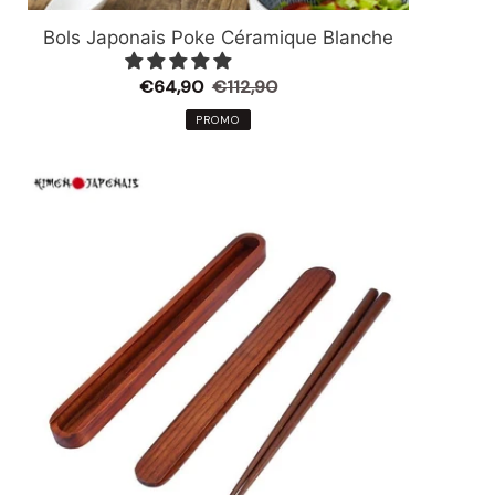
Bols Japonais Poke Céramique Blanche
Prix
€64,90
€112,90
Prix
réduit
normal
PROMO
Baguettes
Japonaises
Bois
Verni