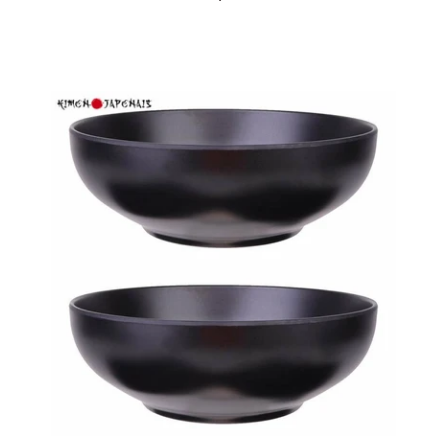
normal
Lot
de
2
Bols
Japonais
Ramen-
Poke