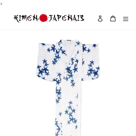
Passer
>
au
contenu
Se connecter
Panier